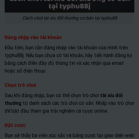
Cách chơi tài xỉu đổi thưởng cơ bản tại typhu88
Đăng nhập vào tài khoản
Đầu tiên, bạn cần đăng nhập vào tài khoản của mình trên
typhu88j. Nếu bạn chưa có tài khoản, hãy tiến hành đăng ký
bằng cách điền đầy đủ thông tin và xác nhận qua email
hoặc số điện thoại.
Chọn trò chơi
Sau khi đăng nhập, bạn có thể chọn trò chơi
tài xỉu đổi
thưởng
từ danh sách các trò chơi có sẵn. Nhấp vào trò chơi
để bắt đầu tham gia trải nghiệm cá cược online.
Đặt cược
Bạn sẽ thấy ba viên xúc xắc và bảng cược tại giao diện web