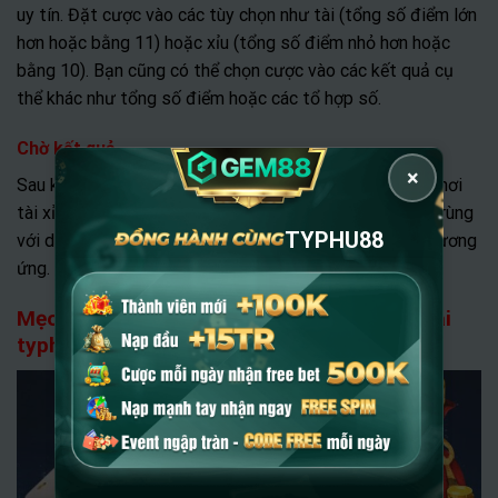
uy tín. Đặt cược vào các tùy chọn như tài (tổng số điểm lớn
hơn hoặc bằng 11) hoặc xỉu (tổng số điểm nhỏ hơn hoặc
bằng 10). Bạn cũng có thể chọn cược vào các kết quả cụ
thể khác như tổng số điểm hoặc các tổ hợp số.
Chờ kết quả
×
Sau khi đặt cược, xúc xắc sẽ được lắc và kết quả trò chơi
tài xỉu này sẽ được công bố. Nếu kết quả của xúc xắc trùng
TYPHU88
với dự đoán của bạn, bạn sẽ nhận được phần thưởng tương
ứng.
Mẹo chơi cược tài xỉu đổi thưởng tại nhà cái
typhu88j