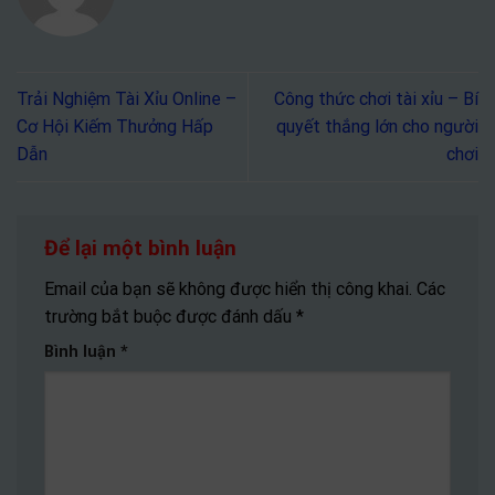
Trải Nghiệm Tài Xỉu Online –
Công thức chơi tài xỉu – Bí
Cơ Hội Kiếm Thưởng Hấp
quyết thắng lớn cho người
Dẫn
chơi
Để lại một bình luận
Email của bạn sẽ không được hiển thị công khai.
Các
trường bắt buộc được đánh dấu
*
Bình luận
*