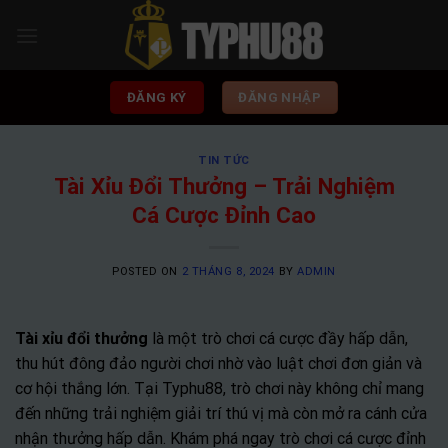
Skip
to
content
ĐĂNG KÝ
ĐĂNG NHẬP
TIN TỨC
Tài Xỉu Đổi Thưởng – Trải Nghiệm
Cá Cược Đỉnh Cao
POSTED ON
2 THÁNG 8, 2024
BY
ADMIN
Tài xỉu đổi thưởng
là một trò chơi cá cược đầy hấp dẫn,
thu hút đông đảo người chơi nhờ vào luật chơi đơn giản và
cơ hội thắng lớn. Tại Typhu88, trò chơi này không chỉ mang
đến những trải nghiệm giải trí thú vị mà còn mở ra cánh cửa
nhận thưởng hấp dẫn. Khám phá ngay trò chơi cá cược đỉnh