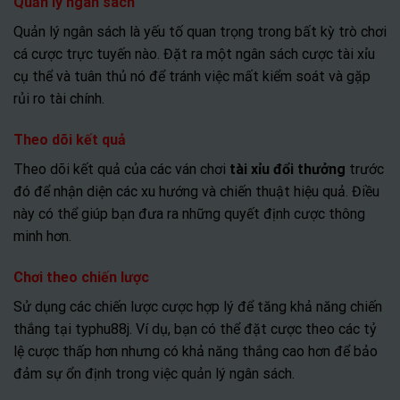
Quản lý ngân sách
Quản lý ngân sách là yếu tố quan trọng trong bất kỳ trò chơi
cá cược trực tuyến nào. Đặt ra một ngân sách cược tài xỉu
cụ thể và tuân thủ nó để tránh việc mất kiểm soát và gặp
rủi ro tài chính.
Theo dõi kết quả
Theo dõi kết quả của các ván chơi
tài xỉu đổi thưởng
trước
đó để nhận diện các xu hướng và chiến thuật hiệu quả. Điều
này có thể giúp bạn đưa ra những quyết định cược thông
minh hơn.
Chơi theo chiến lược
Sử dụng các chiến lược cược hợp lý để tăng khả năng chiến
thắng tại typhu88j. Ví dụ, bạn có thể đặt cược theo các tỷ
lệ cược thấp hơn nhưng có khả năng thắng cao hơn để bảo
đảm sự ổn định trong việc quản lý ngân sách.